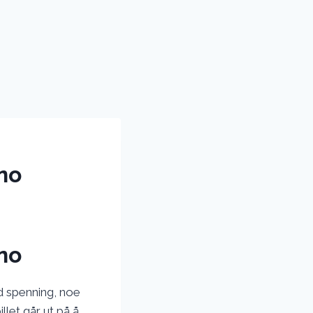
no
no
d spenning, noe
llet går ut på å