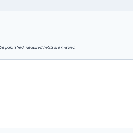
 be published.
Required fields are marked
*