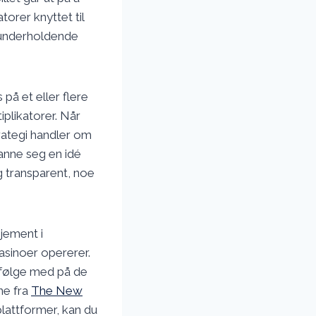
orer knyttet til
n underholdende
på et eller flere
iplikatorer. Når
trategi handler om
danne seg en idé
og transparent, noe
sjement i
asinoer opererer.
å følge med på de
ne fra
The New
lplattformer, kan du