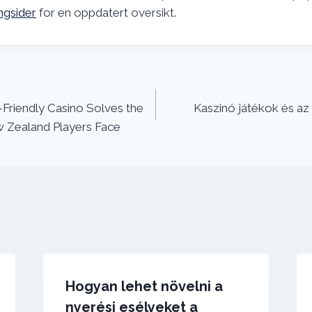
ngsider
for en oppdatert oversikt.
-Friendly Casino Solves the
Kaszinó játékok és az
 Zealand Players Face
Hogyan lehet növelni a
nyerési esélyeket a