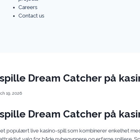
Careers
Contact us
spille Dream Catcher på kasi
ch 19, 2026
spille Dream Catcher på kasi
et populært live kasino-spill som kombinerer enkelhet me
 attraktivt valg for både nybegynnere og erfarne spillere. Spi