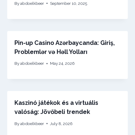
By
abdoelkbeer
September 10, 2025
Pin-up Casino Azərbaycanda: Giriş,
Problemlər və Həll Yolları
By
abdoelkbeer
May 24, 2026
Kaszinó játékok és a virtuális
valóság: Jövőbeli trendek
By
abdoelkbeer
July 8, 2026