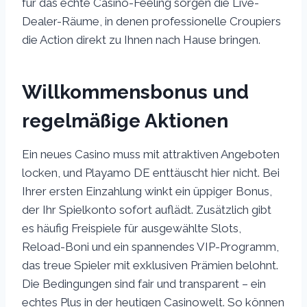
für das echte Casino-Feeling sorgen die Live-
Dealer-Räume, in denen professionelle Croupiers
die Action direkt zu Ihnen nach Hause bringen.
Willkommensbonus und
regelmäßige Aktionen
Ein neues Casino muss mit attraktiven Angeboten
locken, und Playamo DE enttäuscht hier nicht. Bei
Ihrer ersten Einzahlung winkt ein üppiger Bonus,
der Ihr Spielkonto sofort auflädt. Zusätzlich gibt
es häufig Freispiele für ausgewählte Slots,
Reload-Boni und ein spannendes VIP-Programm,
das treue Spieler mit exklusiven Prämien belohnt.
Die Bedingungen sind fair und transparent – ein
echtes Plus in der heutigen Casinowelt. So können