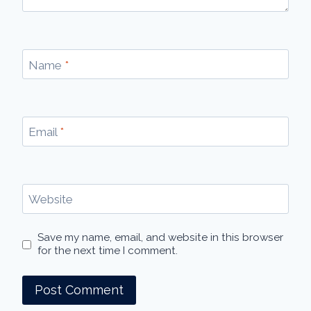
Name
*
Email
*
Website
Save my name, email, and website in this browser
for the next time I comment.