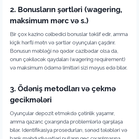
2. Bonusların şərtləri (wagering,
maksimum mərc və s.)
Bir çox kazino cəlbedici bonuslar təklif edir, amma
kiçik hərfli mətn və şərtlər oyunçuları çaşdırır.
Bonusun məbləği nə qədər cazibədar olsa da,
onun çəkiləcək qaydaları (wagering requirement)
və maksimum ödəmə limitləri sizi məyus edə bilər.
3. Ödəniş metodları və çekmə
gecikmələri
Oyunçular depozit etməkdə çətinlik yaşamır,
amma qazanc çıxarışında problemlərlə qarşılaşa
bilər. Identifikasiya prosedurları, sənəd tələbləri və
bank məhdudiyyətləri pulların gec çıxarılmasına