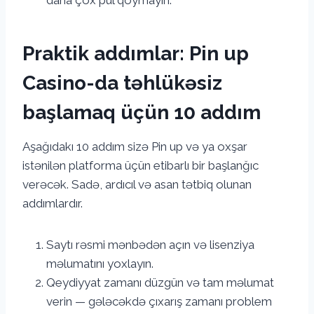
Praktik addımlar: Pin up
Casino-da təhlükəsiz
başlamaq üçün 10 addım
Aşağıdakı 10 addım sizə Pin up və ya oxşar
istənilən platforma üçün etibarlı bir başlanğıc
verəcək. Sadə, ardıcıl və asan tətbiq olunan
addımlardır.
Saytı rəsmi mənbədən açın və lisenziya
məlumatını yoxlayın.
Qeydiyyat zamanı düzgün və tam məlumat
verin — gələcəkdə çıxarış zamanı problem