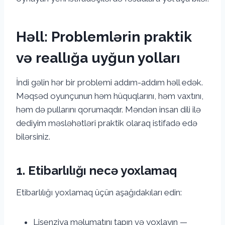
Həll: Problemlərin praktik
və reallığa uyğun yolları
İndi gəlin hər bir problemi addım-addım həll edək.
Məqsəd oyunçunun həm hüquqlarını, həm vaxtını,
həm də pullarını qorumaqdır. Məndən insan dili ilə
dediyim məsləhətləri praktik olaraq istifadə edə
bilərsiniz.
1. Etibarlılığı necə yoxlamaq
Etibarlılığı yoxlamaq üçün aşağıdakıları edin:
Lisenziya məlumatını tapın və yoxlayın —