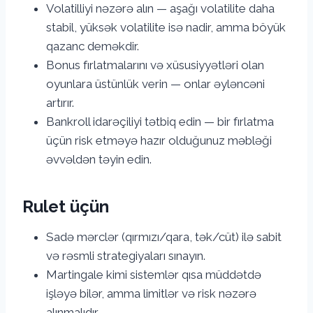
Volatilliyi nəzərə alın — aşağı volatilite daha
stabil, yüksək volatilite isə nadir, amma böyük
qazanc deməkdir.
Bonus fırlatmalarını və xüsusiyyətləri olan
oyunlara üstünlük verin — onlar əyləncəni
artırır.
Bankroll idarəçiliyi tətbiq edin — bir fırlatma
üçün risk etməyə hazır olduğunuz məbləği
əvvəldən təyin edin.
Rulet üçün
Sadə mərclər (qırmızı/qara, tək/cüt) ilə sabit
və rəsmli strategiyaları sınayın.
Martingale kimi sistemlər qısa müddətdə
işləyə bilər, amma limitlər və risk nəzərə
alınmalıdır.