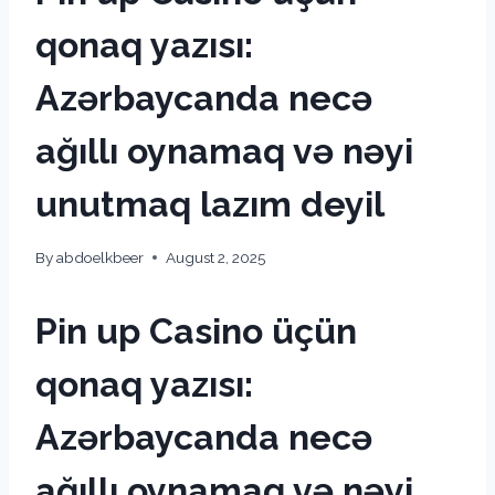
qonaq yazısı:
Azərbaycanda necə
ağıllı oynamaq və nəyi
unutmaq lazım deyil
By
abdoelkbeer
August 2, 2025
Pin up Casino üçün
qonaq yazısı:
Azərbaycanda necə
ağıllı oynamaq və nəyi