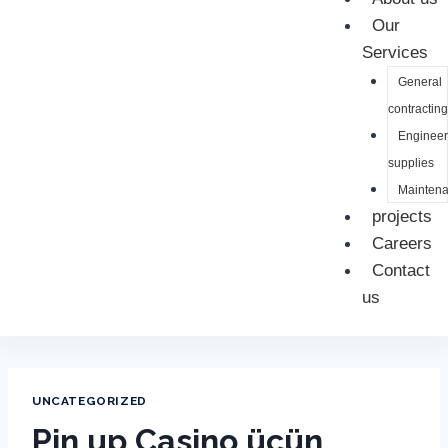
Our
Services
General
contracting
Engineer
supplies
Mainten
projects
Careers
Contact
us
UNCATEGORIZED
Pin up Casino üçün