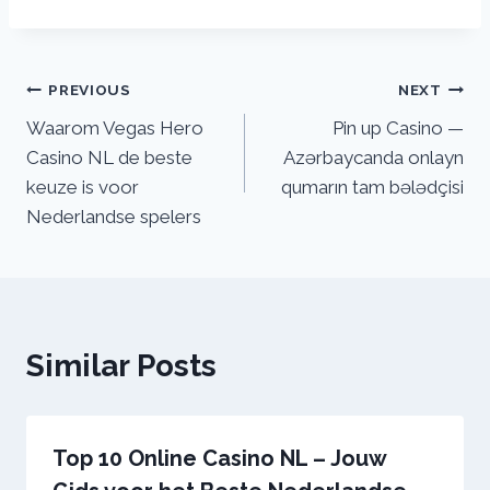
PREVIOUS
NEXT
Waarom Vegas Hero
Pin up Casino —
Casino NL de beste
Azərbaycanda onlayn
keuze is voor
qumarın tam bələdçisi
Nederlandse spelers
Similar Posts
Top 10 Online Casino NL – Jouw