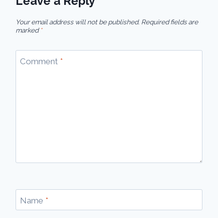
Leave a Reply
Your email address will not be published.
Required fields are
marked
*
Comment
*
Name
*