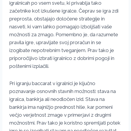
igralnicah po vsem svetu, ki privablja tako
začetnike kot izkušene igralce. Čeprav se igra zdi
preprosta, obstajajo določene strategije in
nasveti, ki vam lahko pomagajo izboljšati vaše
možnosti za zmago. Pomembno je, da razumete
pravila igre, upravljate svoj proračun in se
izogibate nepotrebnim tveganjem. Prav tako je
priporočljivo izbrati igralnico z dobrimi pogoji in
poštenimi izplačili.
Pri igranju baccarat v igralnici je ključno
poznavanje osnovnih stavnih možnosti: stava na
igralca, bankirja ali neodločen izid. Stava na
bankirja ima najnižjo prednost hiše, kar pomeni
večjo verjetnost zmage v primerjavi z drugimi
možnostmi. Prav tako je koristno spremljati potek
igre in se izogibati stavam na neodločen rezultat,