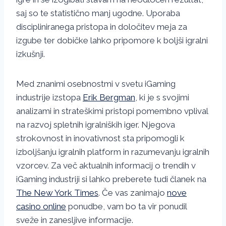
saj so te statistično manj ugodne. Uporaba
discipliniranega pristopa in določitev meja za
izgube ter dobičke lahko pripomore k boljši igralni
izkušnji.
Med znanimi osebnostmi v svetu iGaming
industrije izstopa
Erik Bergman
, ki je s svojimi
analizami in strateškimi pristopi pomembno vplival
na razvoj spletnih igralniških iger. Njegova
strokovnost in inovativnost sta pripomogli k
izboljšanju igralnih platform in razumevanju igralnih
vzorcev. Za več aktualnih informacij o trendih v
iGaming industriji si lahko preberete tudi članek na
The New York Times
. Če vas zanimajo
nove
casino online
ponudbe, vam bo ta vir ponudil
sveže in zanesljive informacije.