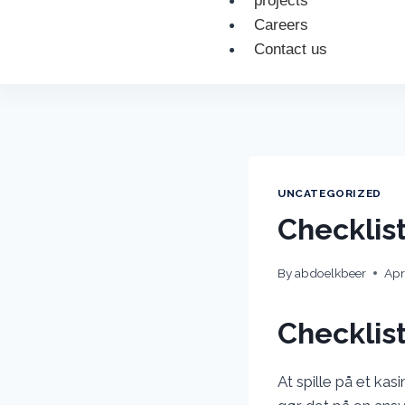
projects
Careers
Contact us
UNCATEGORIZED
Checklist
By
abdoelkbeer
Apr
Checklist
At spille på et ka