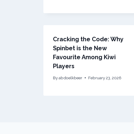
Cracking the Code: Why
Spinbet is the New
Favourite Among Kiwi
Players
By
abdoelkbeer
February 23, 2026