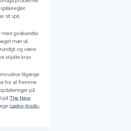
t undgå problemer
illeregler,
sit spil.
oer med godkendte
meget man vil
 grundigt og være
 skjulte krav.
nnovative tilgange
lse for at fremme
 opdateringer på
el på
The New
esøge
casino-trods-