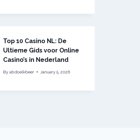
Top 10 Casino NL: De
Ultieme Gids voor Online
Casino’s in Nederland
By
abdoelkbeer
January 5, 2026