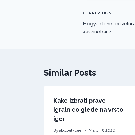
PREVIOUS
Hogyan lehet növelni a
kaszinóban?
Similar Posts
Kako izbrati pravo
igralnico glede na vrsto
iger
By
abdoelkbeer
March 5, 2026