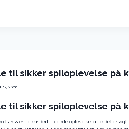
e til sikker spiloplevelse på 
il 15, 2026
e til sikker spiloplevelse på 
sino kan være en underholdende oplevelse, men det er vigtig